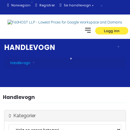
Norwegian
Registrer
Se handlevogn »
Logg inn
HANDLEVOGN
Handlevogn
Handlevogn
Kategorier