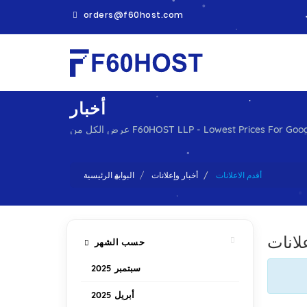
orders@f60host.com
أخبار
عرض الكل من F60HOST LLP - Lowest Prices F
أقدم الاعلانات
أخبار وإعلانات
البوابة الرئيسية
لانات
حسب الشهر
سبتمبر 2025
أبريل 2025